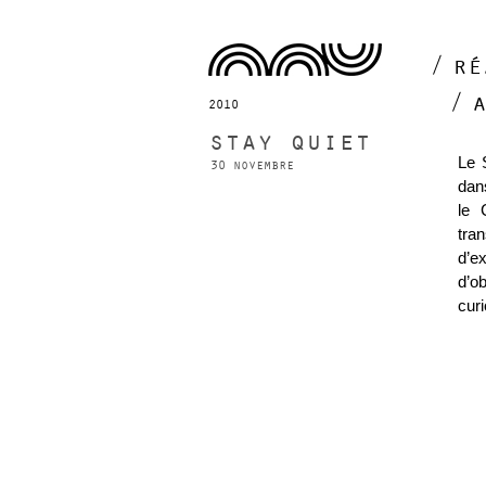
ré
2010
stay quiet
Le 
30 novembre
dans
le 
tra
d’e
d’ob
curi