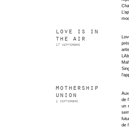
Cha
L’a
mod
love is in
the air
Lov
pré
17 septembre
arti
LAb
Mah
Sin
l’ap
mothership
union
Aux 
de l
1 septembre
un 
sem
futu
de 