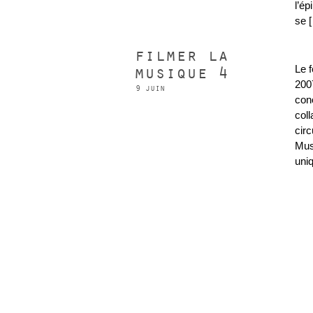
l’é
se 
filmer la
musique 4
Le 
200
9 juin
con
col
cir
Mus
uni