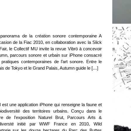
panorama de la création sonore contemporaine A
casion de la Fiac 2010, en collaboration avec la Slick
Fair, le Collectif MU invite la revue Vibrö à concevoir
umn, parcours sonore et urbain sur iPhone consacré
 pratiques contemporaines de l’art sonore. Entre le
is de Tokyo et le Grand Palais, Autumn guide le […]
 est une application iPhone qui renseigne la faune et
biodiversité des territoires urbains. Conçu dans le
re de l’exposition Naturel Brut, Parcours Arts &
diversté initié par WWF France en 2010, Wild
ertorie sur les douze hectares du Parc des Buttes