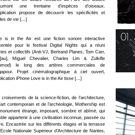
umont une trentaine d’espèces d’oiseaux.
pplication propose de découvrir les spécificités et
es de vie […]
e is in the Air est une fiction sonore interactive
sentée pour le festival Digital Nights qui a réuni
stes et collectifs (Anti-VJ, Bertrand Planes, Tom Carr,
[au], Miguel Chevalier, Charles Lim & Zulkifle
mod) le long des artères commerciales de
gapour. Projet cinématographique à ciel ouvert,
plication iPhone Love is in the Air tisse […]
croisements de la science-fiction, de l’architecture,
’art contemporain et de l’archéologie, Mothership est
monument étrange, imposant, sombre et abîmé, qui
ble appartenir à une civilisation inconnue, passée ou
re. Encastrée sur les différents étages et la terrasse
l’Ecole Nationale Supérieur d’Architecture de Nantes,