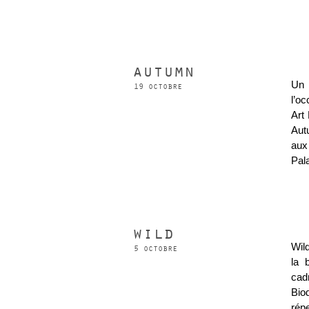
autumn
Un 
19 octobre
l’oc
Art 
Aut
aux
Pala
wild
Wild
5 octobre
la 
cad
Bio
rép