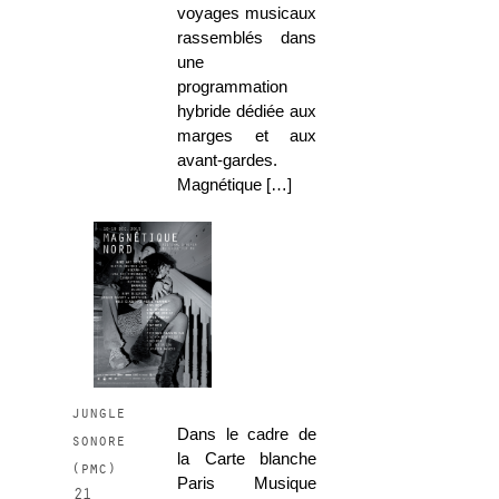
voyages musicaux
rassemblés dans
une
programmation
hybride dédiée aux
marges et aux
avant-gardes.
Magnétique […]
jungle
Dans le cadre de
sonore
la Carte blanche
(pmc)
Paris Musique
21