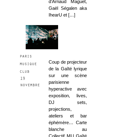
d’Arnaud Maguet,
Gaël Ségalen aka
IhearU et […]
paris
Coup de projecteur
musique
de la Gaîté lyrique
club
sur une scène
19
parisienne
novembre
hyperactive avec
exposition, lives,
DJ sets,
projections,
ateliers et bar
éphémère… Carte
blanche au
Collectif MU Gaîté