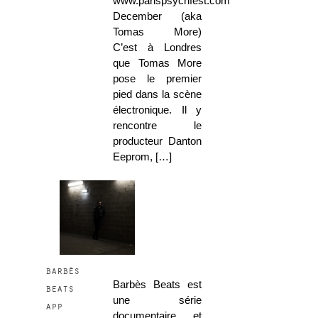
www.parispsychfest.com
December (aka
Tomas More)
C’est à Londres
que Tomas More
pose le premier
pied dans la scène
électronique. Il y
rencontre le
producteur Danton
Eeprom, […]
barbès
Barbès Beats est
beats
une série
app
documentaire et