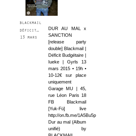
blackmail
DUR AU MAL x
déficit…
SANCTION
13 mars
[release party
double] Blackmail |
Déficit Budgétaire |
Iueke | Gyrls 13
mars 2015 • 19h •
10-12€ sur place
uniquement
Garage MU | 45,
rue Léon Paris 18
FB Blackmail
[Yuk-Fü] live
http://on.fb.me/1A5Bu5p
Dur au mal (Album
unifié) by
BLACKMAIL