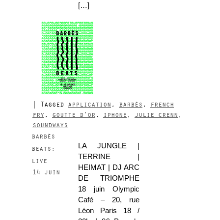
[…]
|
Tagged
application
,
barbès
,
french
fry
,
goutte d'or
,
iphone
,
julie crenn
,
soundways
barbès
LA JUNGLE |
beats:
TERRINE |
live
HEIMAT | DJ ARC
14 juin
DE TRIOMPHE
18 juin Olympic
Café – 20, rue
Léon Paris 18 /