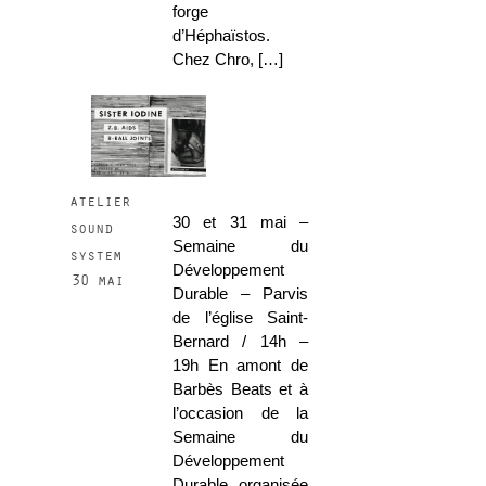
forge
d’Héphaïstos.
Chez Chro, […]
atelier
30 et 31 mai –
sound
Semaine du
system
Développement
30 mai
Durable – Parvis
de l’église Saint-
Bernard / 14h –
19h En amont de
Barbès Beats et à
l’occasion de la
Semaine du
Développement
Durable organisée