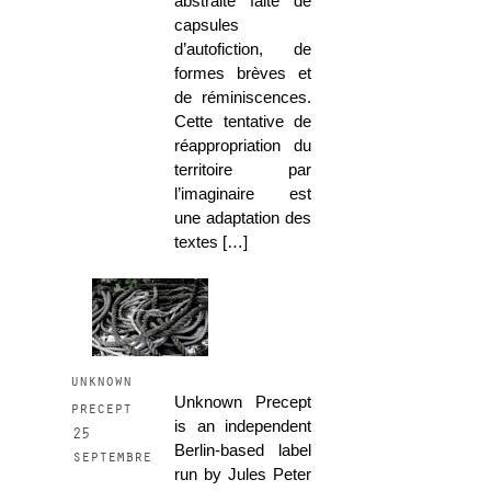
abstraite faite de
capsules
d’autofiction, de
formes brèves et
de réminiscences.
Cette tentative de
réappropriation du
territoire par
l’imaginaire est
une adaptation des
textes […]
unknown
Unknown Precept
precept
is an independent
25
Berlin-based label
septembre
run by Jules Peter