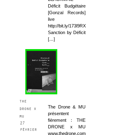
Déficit Budgétaire
[Gonzaï Records]
live
http://bit.ly/173l9RX
Sanction by Déficit
[…]
the
The Drone & MU
drone x
présentent
mu
fièrement : THE
27
DRONE x MU
février
www.thedrone.com