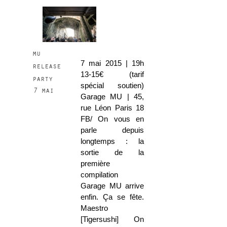
mu
7 mai 2015 | 19h
release
13-15€ (tarif
party
spécial soutien)
7 mai
Garage MU | 45,
rue Léon Paris 18
FB/ On vous en
parle depuis
longtemps : la
sortie de la
première
compilation
Garage MU arrive
enfin. Ça se fête.
Maestro
[Tigersushi] On