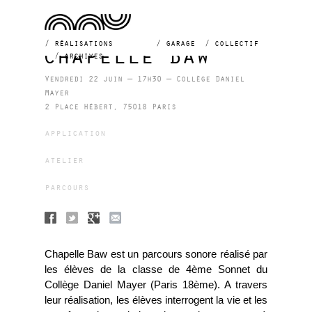
réalisations
garage
collectif
Chapelle Baw
archives
Vendredi 22 juin — 17h30 — Collège Daniel
Mayer
2 Place Hébert, 75018 Paris
application
atelier
parcours
Chapelle Baw est un parcours sonore réalisé par
les élèves de la classe de 4ème Sonnet du
Collège Daniel Mayer (Paris 18ème). A travers
leur réalisation, les élèves interrogent la vie et les