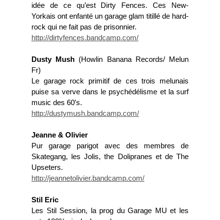
idée de ce qu’est Dirty Fences. Ces New-
Yorkais ont enfanté un garage glam titillé de hard-
rock qui ne fait pas de prisonnier.
http://dirtyfences.bandcamp.com/
Dusty Mush
(Howlin Banana Records/ Melun
Fr)
Le garage rock primitif de ces trois melunais
puise sa verve dans le psychédélisme et la surf
music des 60′s.
http://dustymush.bandcamp.com/
Jeanne & Olivier
Pur garage parigot avec des membres de
Skategang, les Jolis, the Dolipranes et de The
Upseters.
http://jeannetolivier.bandcamp.com/
Stil Eric
Les Stil Session, la prog du Garage MU et les