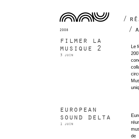
ré
2008
filmer la
musique 2
Le 
200
3 juin
con
col
cir
Mus
uni
european
sound delta
Eur
réun
1 juin
mus
de 