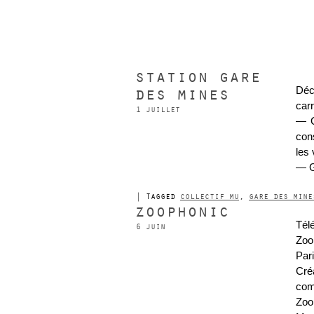
station gare
des mines
Déc
carr
1 juillet
— G
con
les 
— G
|
Tagged
collectif mu
,
gare des mine
zoophonic
Tél
6 juin
Zoo
Pari
Cré
com
Zoo