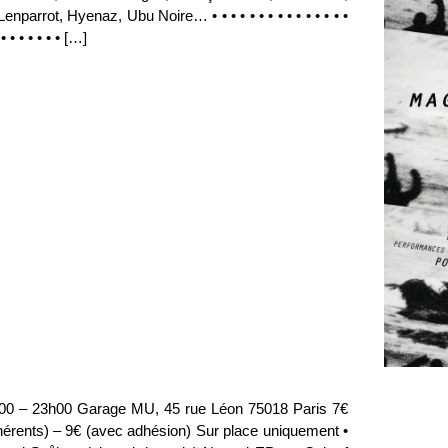
enparrot, Hyenaz, Ubu Noire… • • • • • • • • • • • • • • •
 • • • • • • • […]
00 – 23h00 Garage MU, 45 rue Léon 75018 Paris 7€
hérents) – 9€ (avec adhésion) Sur place uniquement •