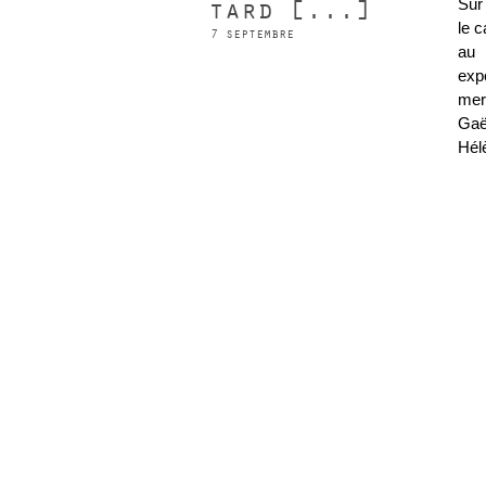
tard [...]
Sur
le 
7 septembre
au 
exp
mer
Gaë
Hél