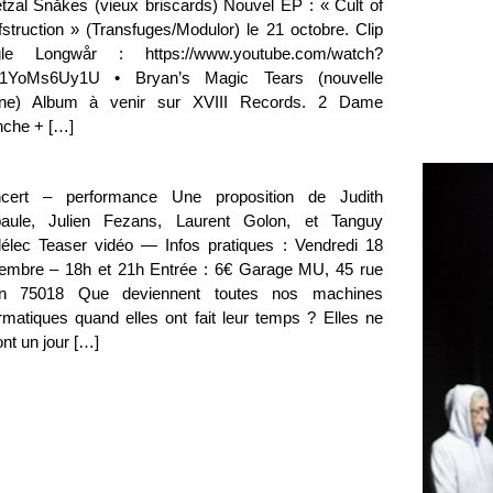
tzal Snåkes (vieux briscards) Nouvel EP : « Cult of
fstruction » (Transfuges/Modulor) le 21 octobre. Clip
gle Longwår : https://www.youtube.com/watch?
1YoMs6Uy1U • Bryan’s Magic Tears (nouvelle
ne) Album à venir sur XVIII Records. 2 Dame
nche + […]
cert – performance Une proposition de Judith
aule, Julien Fezans, Laurent Golon, et Tanguy
élec Teaser vidéo — Infos pratiques : Vendredi 18
embre – 18h et 21h Entrée : 6€ Garage MU, 45 rue
n 75018 Que deviennent toutes nos machines
ormatiques quand elles ont fait leur temps ? Elles ne
nt un jour […]