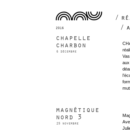
ré
2016
chapelle
charbon
CHA
réal
6 décembre
Vas
aux
déa
l’éc
for
mut
magnétique
nord 3
Mag
Ave
25 novembre
Jul