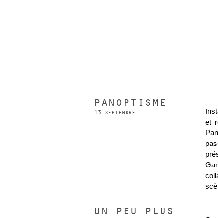
panoptisme
Inst
13 septembre
et 
Pan
pas
pré
Ga
col
scè
un peu plus