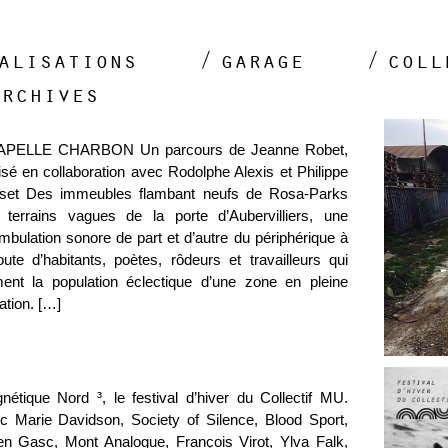
alisations
garage
coll
archives
PELLE CHARBON Un parcours de Jeanne Robet,
isé en collaboration avec Rodolphe Alexis et Philippe
set Des immeubles flambant neufs de Rosa-Parks
 terrains vagues de la porte d’Aubervilliers, une
mbulation sonore de part et d’autre du périphérique à
oute d’habitants, poètes, rôdeurs et travailleurs qui
ment la population éclectique d’une zone en pleine
ation. […]
nétique Nord ³, le festival d’hiver du Collectif MU.
c Marie Davidson, Society of Silence, Blood Sport,
ien Gasc, Mont Analogue, François Virot, Ylva Falk,