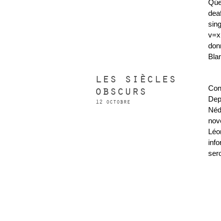
Qúe
dea
sin
v=x
don
Bla
les siècles
obscurs
Con
Dep
12 octobre
Néd
nov
Léo
inf
sero