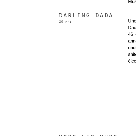
Musé
darling dada
Une
20 mai
Dad
46 
ann
und
shi
éle