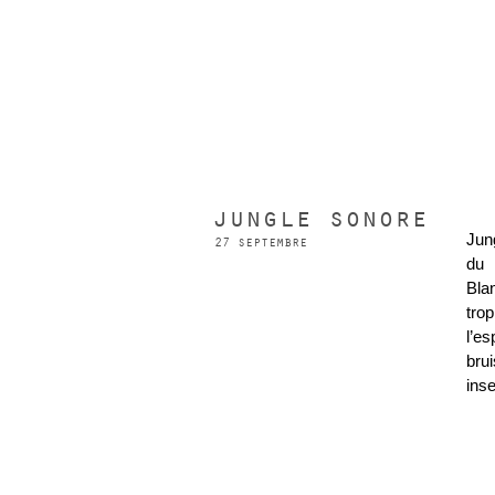
jungle sonore
Jun
27 septembre
du 
Blan
tro
l’e
bru
ins