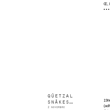
Œ, L
• • •
qúetzal
snåkes…
19h
(ad
2 novembre