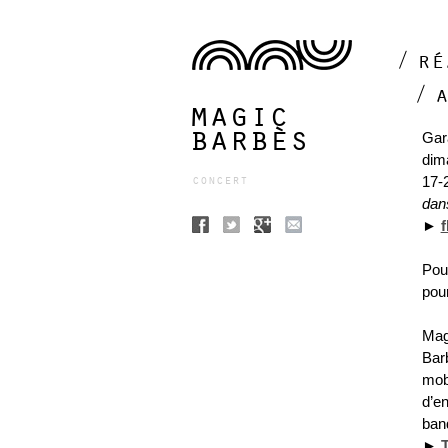
ré
magic
barbès
Gar
dim
concert
17-
dan
►
f
Pou
pour
Mag
Bar
mob
d’e
band
►