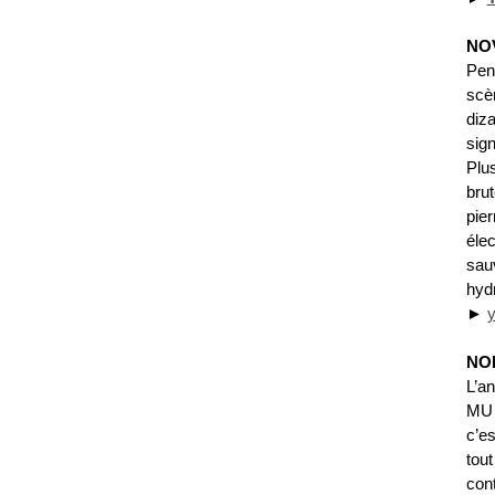
NO
Pen
scè
diza
sign
Plus
brut
pier
éle
sau
hydr
►
NO
L’a
MU 
c’e
tout
con