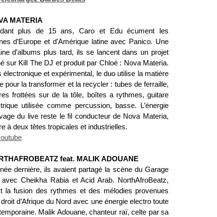
VA MATERIA
dant plus de 15 ans, Caro et Edu écument les
nes d’Europe et d’Amérique latine avec Panico. Une
ine d’albums plus tard, ils se lancent dans un projet
é sur Kill The DJ et produit par Chloé : Nova Materia.
 électronique et expérimental, le duo utilise la matière
e pour la transformer et la recycler : tubes de ferraille,
res frottées sur de la tôle, boîtes a rythmes, guitare
ctrique utilisée comme percussion, basse. L’énergie
vage du live reste le fil conducteur de Nova Materia,
e à deux têtes tropicales et industrielles.
youtube
RTHAFROBEATZ feat. MALIK ADOUANE
nnée dernière, ils avaient partagé la scène du Garage
avec Cheikha Rabia et Acid Arab. NorthAfroBeatz,
st la fusion des rythmes et des mélodies provenues
 droit d’Afrique du Nord avec une énergie electro toute
temporaine. Malik Adouane, chanteur raï, celte par sa