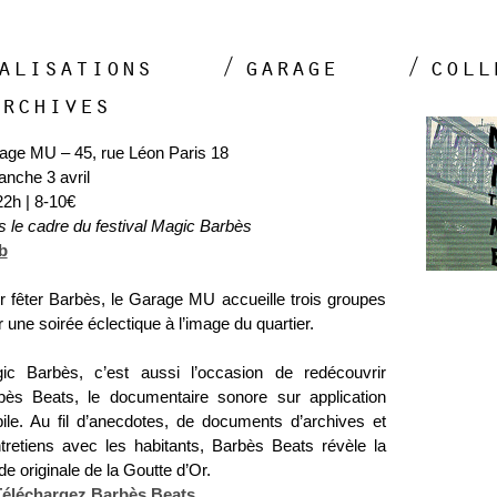
alisations
garage
coll
archives
age MU – 45, rue Léon Paris 18
anche 3 avril
22h | 8-10€
s le cadre du festival Magic Barbès
b
r fêter Barbès, le Garage MU accueille trois groupes
 une soirée éclectique à l’image du quartier.
ic Barbès, c’est aussi l’occasion de redécouvrir
bès Beats, le documentaire sonore sur application
ile. Au fil d’anecdotes, de documents d’archives et
ntretiens avec les habitants, Barbès Beats révèle la
e originale de la Goutte d’Or.
Téléchargez Barbès Beats