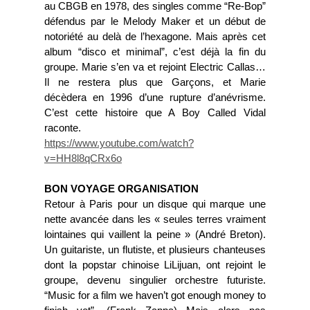
au CBGB en 1978, des singles comme “Re-Bop”
défendus par le Melody Maker et un début de
notoriété au delà de l’hexagone. Mais après cet
album “disco et minimal”, c’est déjà la fin du
groupe. Marie s’en va et rejoint Electric Callas…
Il ne restera plus que Garçons, et Marie
décèdera en 1996 d’une rupture d’anévrisme.
C’est cette histoire que A Boy Called Vidal
raconte.
https://www.youtube.com/watch?
v=HH8l8qCRx6o
BON VOYAGE ORGANISATION
Retour à Paris pour un disque qui marque une
nette avancée dans les « seules terres vraiment
lointaines qui vaillent la peine » (André Breton).
Un guitariste, un flutiste, et plusieurs chanteuses
dont la popstar chinoise LiLijuan, ont rejoint le
groupe, devenu singulier orchestre futuriste.
“Music for a film we haven’t got enough money to