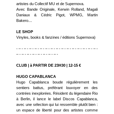
artistes du Collectif MU et de Supernova.
Avec Bande Originale, Kerwin Rolland, Magali
Daniaux & Cédric Pigot, WPMG, Martin
Bakero…
LE SHOP
Vinyles, books & fanzines / éditions Supernova)
- – - – - – - – - – - – - – - – - – - – - – - – - – - – - – -
– - – - – - – - – - – - – - – -
CLUB | à PARTIR DE 23H30 | 12-15 €
HUGO CAPABLANCA
Hugo Capablanca boude régulièrement les
sentiers battus, préférant louvoyer en des
contrées inexplorées. Résident du légendaire Rio
à Berlin, il lance le label Discos Capablanca,
avec une sélection qui lui ressemble plutôt bien :
un espace de liberté pour des artistes comme