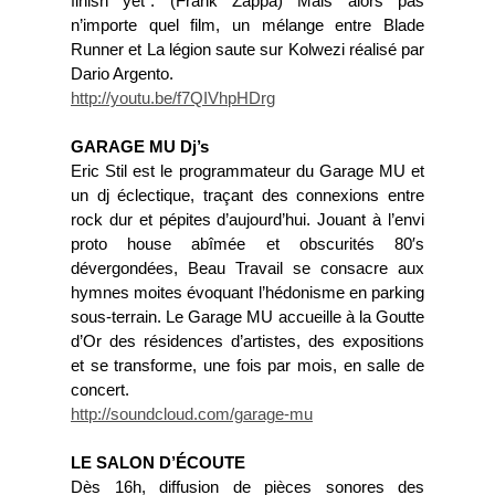
finish yet”. (Frank Zappa) Mais alors pas
n’importe quel film, un mélange entre Blade
Runner et La légion saute sur Kolwezi réalisé par
Dario Argento.
http://youtu.be/f7QIVhpHDrg
GARAGE MU Dj’s
Eric Stil est le programmateur du Garage MU et
un dj éclectique, traçant des connexions entre
rock dur et pépites d’aujourd’hui. Jouant à l’envi
proto house abîmée et obscurités 80′s
dévergondées, Beau Travail se consacre aux
hymnes moites évoquant l’hédonisme en parking
sous-terrain. Le Garage MU accueille à la Goutte
d’Or des résidences d’artistes, des expositions
et se transforme, une fois par mois, en salle de
concert.
http://soundcloud.com/garage-mu
LE SALON D’ÉCOUTE
Dès 16h, diffusion de pièces sonores des