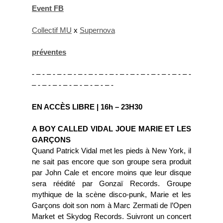
Event FB
Collectif MU
x
Supernova
préventes
- – - – - – - – - – - – - – - – - – - – - – - – - – - – - – -
– - – - – - – - – - – - – - – -
EN ACCÈS LIBRE | 16h – 23H30
A BOY CALLED VIDAL JOUE MARIE ET LES
GARÇONS
Quand Patrick Vidal met les pieds à New York, il
ne sait pas encore que son groupe sera produit
par John Cale et encore moins que leur disque
sera réédité par Gonzaï Records. Groupe
mythique de la scène disco-punk, Marie et les
Garçons doit son nom à Marc Zermati de l’Open
Market et Skydog Records. Suivront un concert