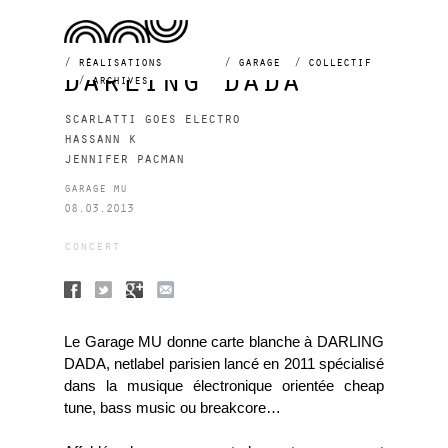
réalisations
garage
collectif
darling dada
archives
scarlatti goes electro
hassann k
jennifer pacman
garage mu
08.03.2013
concert
Le Garage MU donne carte blanche à DARLING
DADA, netlabel parisien lancé en 2011 spécialisé
dans la musique électronique orientée cheap
tune, bass music ou breakcore…