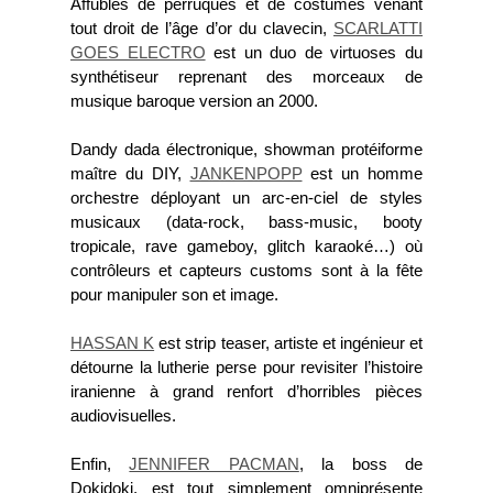
Affublés de perruques et de costumes venant
tout droit de l’âge d’or du clavecin,
SCARLATTI
GOES ELECTRO
est un duo de virtuoses du
synthétiseur reprenant des morceaux de
musique baroque version an 2000.
Dandy dada électronique, showman protéiforme
maître du DIY,
JANKENPOPP
est un homme
orchestre déployant un arc-en-ciel de styles
musicaux (data-rock, bass-music, booty
tropicale, rave gameboy, glitch karaoké…) où
contrôleurs et capteurs customs sont à la fête
pour manipuler son et image.
HASSAN K
est strip teaser, artiste et ingénieur et
détourne la lutherie perse pour revisiter l’histoire
iranienne à grand renfort d’horribles pièces
audiovisuelles.
Enfin,
JENNIFER PACMAN
, la boss de
Dokidoki, est tout simplement omniprésente