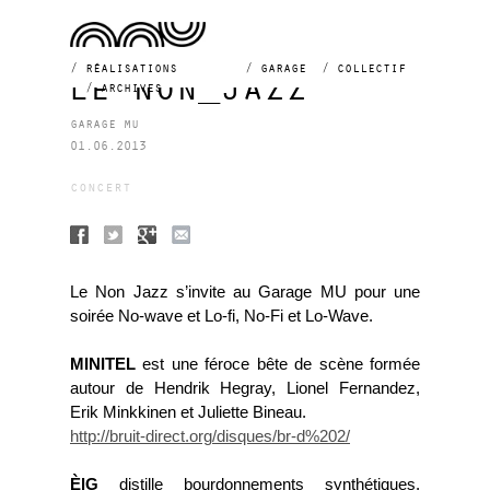
réalisations
garage
collectif
le non_jazz
archives
garage mu
01.06.2013
concert
Le Non Jazz s’invite au Garage MU pour une
soirée No-wave et Lo-fi, No-Fi et Lo-Wave.
MINITEL
est une féroce bête de scène formée
autour de Hendrik Hegray, Lionel Fernandez,
Erik Minkkinen et Juliette Bineau.
http://bruit-direct.org/
disques/br-d%202/
ÈlG
distille bourdonnements synthétiques,