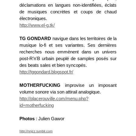
déclamations en langues non-identifiées, éclats
de musiques concrètes et coups de chaud
électroniques.
http://www.el-g.tk/
TG GONDARD
navigue dans les territoires de la
musique lo-fi et ses variantes. Ses dernières
recherches nous emmènent dans un univers
post-R’n'B urbain peuplé de samples posés sur
des beats sales et bien syncopés.
http://
tggondard.blogspot.fr/
MOTHERFUCKING
improvise un imposant
volume sonore via son attirail analogique.
http://placerouville.com/
menu.php?
id=motherfucking
Photos
: Julien Gawor
http://nnjzz.tumblr.com