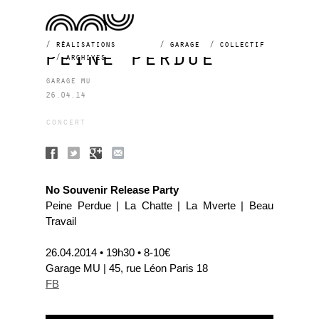
réalisations
garage
collectif
peine perdue
archives
garage mu
26.04.14
concert
No Souvenir Release Party
Peine Perdue | La Chatte | La Mverte | Beau
Travail
26.04.2014 • 19h30 • 8-10€
Garage MU | 45, rue Léon Paris 18
FB