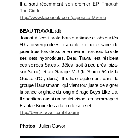
Il a sorti récemment son premier EP,
Through
The Circle
.
http://www.facebook.com/pages/La-Mverte
BEAU TRAVAIL
(dj)
Jouant à l’envi proto house abîmée et obscurités
80′s dévergondées, capable si nécessaire de
jouer trois fois de suite le même morceau lors de
ses sets hypnotiques, Beau Travail est résident
des soirées Sales x Bêtes (soit à peu près Ibiza-
sur-Seine) et au Garage MU (le Studio 54 de la
Goutte d’Or, donc). Il officie également dans le
groupe Haussmann, qui vient tout juste de signer
la bande originale du long métrage Boys Like Us.
Il sacrifiera aussi un poulet vivant en hommage à
Frankie Knuckles à la fin de son set.
http://beau-travail.tumblr.com/
Photos
: Julien Gawor