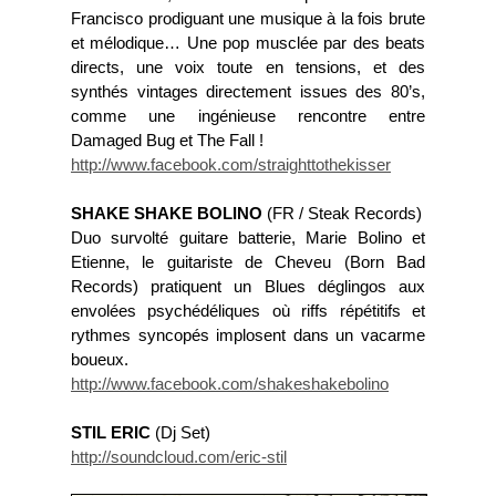
Francisco prodiguant une musique à la fois brute
et mélodique… Une pop musclée par des beats
directs, une voix toute en tensions, et des
synthés vintages directement issues des 80’s,
comme une ingénieuse rencontre entre
Damaged Bug et The Fall !
http://www.facebook.com/straighttothekisser
SHAKE SHAKE BOLINO
(FR / Steak Records)
Duo survolté guitare batterie, Marie Bolino et
Etienne, le guitariste de Cheveu (Born Bad
Records) pratiquent un Blues déglingos aux
envolées psychédéliques où riffs répétitifs et
rythmes syncopés implosent dans un vacarme
boueux.
http://www.facebook.com/shakeshakebolino
STIL ERIC
(Dj Set)
http://soundcloud.com/eric-stil