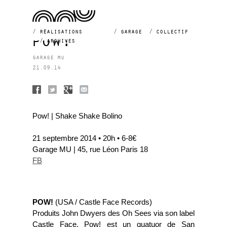
réalisations
garage
collectif
pow!
archives
garage mu
21.09.14
Pow! | Shake Shake Bolino
21 septembre 2014 • 20h • 6-8€
Garage MU | 45, rue Léon Paris 18
FB
POW!
(USA / Castle Face Records)
Produits John Dwyers des Oh Sees via son label
Castle Face, Pow! est un quatuor de San