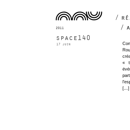
ré
2011
space140
Con
17 juin
Rou
créa
« t
évé
par
l’e
[…]