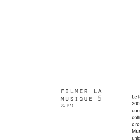
filmer la
musique 5
Le 
200
31 mai
con
col
cir
Mus
uni