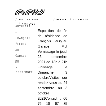
2021
réalisations
garage
collectif
archives
Antumbra
Exposition de fin
–
de résidence de
François
François Fleury au
Fleury
Garage MU
au
Vernissage le jeudi
Garage
23 septembre
MU
2021 de 18h à 21h
20
Finissage le
septembre
Dimanche 3
octobreVisites sur
rendez-vous du 24
septembre au 3
octobre
2021Contact : 06
76 19 67 85