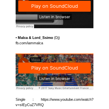
•
Malca & Lord_Ssimo
(Dj)
fb.com/iammalca
Single : https://www.youtube.com/watch?
v=sIEyCuZ7VRQ