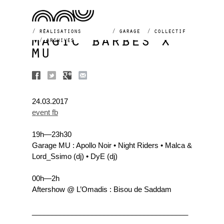
réalisations
garage
collectif
magic barbès x
archives
mu
24.03.2017
event fb
19h—23h30
Garage MU : Apollo Noir • Night Riders • Malca &
Lord_Ssimo (dj) • DyE (dj)
00h—2h
Aftershow @ L’Omadis : Bisou de Saddam
_______________________________________