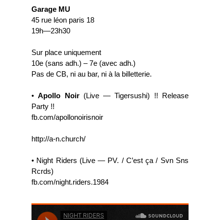
Garage MU
45 rue léon paris 18
19h—23h30
Sur place uniquement
10e (sans adh.) – 7e (avec adh.)
Pas de CB, ni au bar, ni à la billetterie.
•
Apollo Noir
(Live — Tigersushi) !! Release
Party !!
fb.com/apollonoirisnoir
http://a-n.church/
• Night Riders (Live — PV. / C’est ça / Svn Sns
Rcrds)
fb.com/night.riders.1984