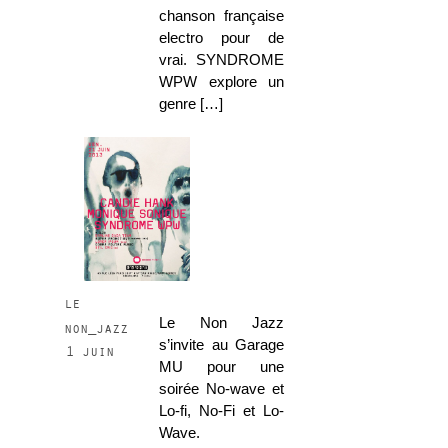
chanson française
electro pour de
vrai. SYNDROME
WPW explore un
genre […]
le
Le Non Jazz
non_jazz
s’invite au Garage
1 juin
MU pour une
soirée No-wave et
Lo-fi, No-Fi et Lo-
Wave.