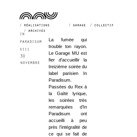
2013
réalisations
garage
collectif
archives
in
La fumée qui
paradisum
trouble ton rayon.
xiii
Le Garage MU est
30
fier d’accueillir la
novembre
treizième soirée du
label parisien In
Paradisum.
Passées du Rex à
la Gaîté lyrique,
les soirées très
remarquées d’In
Paradisum ont
accueilli à peu
près l’intégralité de
ce qui se fait de