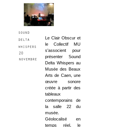
sound
Le Clair Obscur et
delta
le Collectif MU
whispers
s’associent pour
20
présenter Sound
novembre
Delta Whispers au
Musée des Beaux
Arts de Caen, une
œuvre sonore
créée à partir des
tableaux
contemporains de
la salle 22 du
musée.
Géolocalisé en
temps réel, le