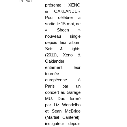
15 mai
présente : XENO
& OAKLANDER
Pour célébrer la
sortie le 15 mai, de
« Sheen »
nouveau single
depuis leur album
Sets & Lights
(2011), Xeno &
Oaklander
entament leur
tournée
européenne à
Paris par un
concert au Garage
MU. Duo formé
par Liz Wendelbo
et Sean McBride
(Martial Canterel),
instigateur depuis