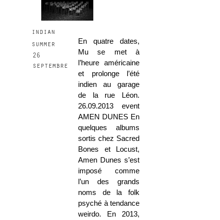
indian
En quatre dates,
summer
Mu se met à
26
l’heure américaine
septembre
et prolonge l’été
indien au garage
de la rue Léon.
26.09.2013 event
AMEN DUNES En
quelques albums
sortis chez Sacred
Bones et Locust,
Amen Dunes s’est
imposé comme
l’un des grands
noms de la folk
psyché à tendance
weirdo. En 2013,