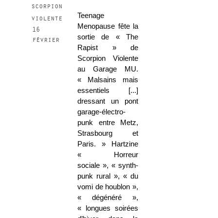
scorpion
Teenage
violente
Menopause fête la
16
sortie de « The
février
Rapist » de
Scorpion Violente
au Garage MU.
« Malsains mais
essentiels [...]
dressant un pont
garage-électro-
punk entre Metz,
Strasbourg et
Paris. » Hartzine
« Horreur
sociale », « synth-
punk rural », « du
vomi de houblon »,
« dégénéré »,
« longues soirées