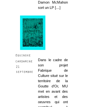
Damon McMahon
sort un LP […]
équinoxe
Dans le cadre de
cardamine
son projet
21
Fabrique de
septembre
Culture situé sur le
territoire de la
Goutte d’Or, MU
met en avant des
artistes et des
oeuvres qui ont