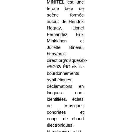
MINITEL est une
féroce bête de
scène formée
autour de Hendrik
Hegray, Lionel
Fernandez, Erik
Minkkinen et
Juliette Bineau.
http://bruit-
direct.org/disques/br-
d%202/ ÈlG distille
bourdonnements
synthétiques,
déclamations en
langues non-
identifiées, éclats
de musiques
concrètes et
coups de chaud
électroniques.
http://www.el-g.tk/