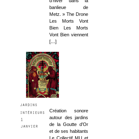
d’hiver dans la
banlieue de
Metz. » The Drone
Les Morts Vont
Bien Les Morts
Vont Bien viennent
[…]
jardins
Création sonore
intérieurs
autour des jardins
1
de la Goutte d’Or
janvier
et de ses habitants
Le Collectif MU et