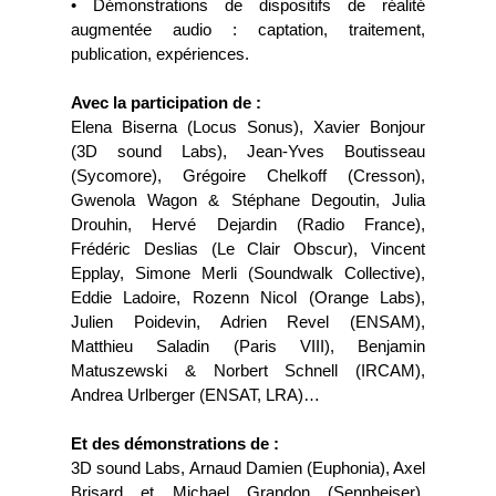
• Démonstrations de dispositifs de réalité
augmentée audio : captation, traitement,
publication, expériences.
Avec la participation de :
Elena Biserna (Locus Sonus), Xavier Bonjour
(3D sound Labs), Jean-Yves Boutisseau
(Sycomore), Grégoire Chelkoff (Cresson),
Gwenola Wagon & Stéphane Degoutin, Julia
Drouhin, Hervé Dejardin (Radio France),
Frédéric Deslias (Le Clair Obscur), Vincent
Epplay, Simone Merli (Soundwalk Collective),
Eddie Ladoire, Rozenn Nicol (Orange Labs),
Julien Poidevin, Adrien Revel (ENSAM),
Matthieu Saladin (Paris VIII), Benjamin
Matuszewski & Norbert Schnell (IRCAM),
Andrea Urlberger (ENSAT, LRA)…
Et des démonstrations de :
3D sound Labs, Arnaud Damien (Euphonia), Axel
Brisard et Michael Grandon (Sennheiser),