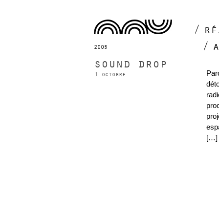
ré
2005
sound drop
Par
1 octobre
dét
rad
pro
proj
espa
[…]