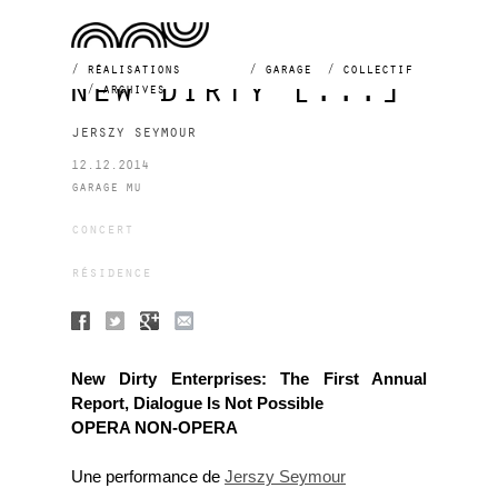
réalisations
garage
collectif
new dirty [...]
archives
jerszy seymour
12.12.2014
garage mu
concert
résidence
New Dirty Enterprises: The First Annual
Report, Dialogue Is Not Possible
OPERA NON-OPERA
Une performance de
Jerszy Seymour