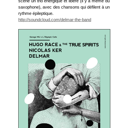
scène un trio énergique et libéré (il y a même du
saxophone), avec des chansons qui défilent à un
rythme épileptique.
http://soundcloud.com/delmar-the-band