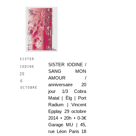
sister
SISTER IODINE /
iodine
SANG MON
20
AMOUR /
6
anniversaire 20
octobre
jour 1/3 Cobra
Matal | Èlg | Port
Radium | Vincent
Epplay 29 octobre
2014 • 20h • 0-3€
Garage MU | 45,
rue Léon Paris 18