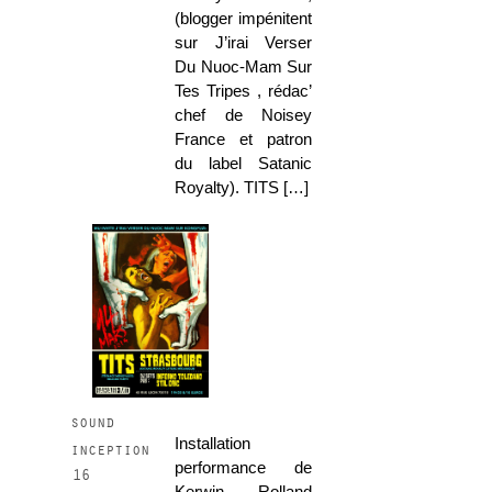
(blogger impénitent
sur J’irai Verser
Du Nuoc-Mam Sur
Tes Tripes , rédac’
chef de Noisey
France et patron
du label Satanic
Royalty). TITS […]
sound
Installation
inception
performance de
16