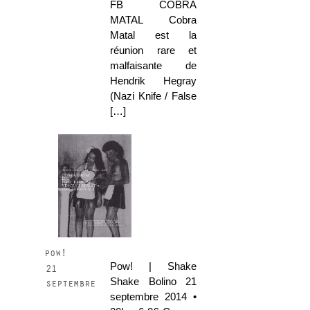
FB COBRA
MATAL Cobra
Matal est la
réunion rare et
malfaisante de
Hendrik Hegray
(Nazi Knife / False
[…]
pow!
Pow! | Shake
21
Shake Bolino 21
septembre
septembre 2014 •