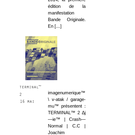
édition de la
manifestation
Bande Originale.
En […]
terminal™
imagenumerique™
2
\ v-atak / garage-
16 mai
mu™ présentent :
TERMINAL™ 2 ∆j
—ie™ | Crash—
Normal | C.C |
Joachim