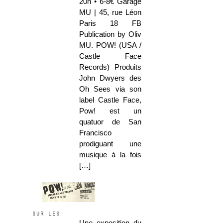
20h • 6-8€ Garage
MU | 45, rue Léon
Paris 18 FB
Publication by Oliv
MU. POW! (USA /
Castle Face
Records) Produits
John Dwyers des
Oh Sees via son
label Castle Face,
Pow! est un
quatuor de San
Francisco
prodiguant une
musique à la fois
[…]
sur les
Une exposition du