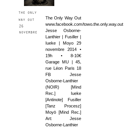
the only
The Only Way Out
way out
www.facebook.com/towo.the.only.way.out
26
Jesse Osborne-
novembre
Lanthier | Fusiller |
Iueke | Moyo 29
novembre 2014 •
19h • 8-10€
Garage MU | 45,
rue Léon Paris 18
FB Jesse
Osborne-Lanthier
(NOIR) [Mind
Rec.] Iueke
[Antinote] Fusiller
[Tanz Procesz]
Moyō [Mind Rec.]
Art: Jesse
Osborne-Lanthier