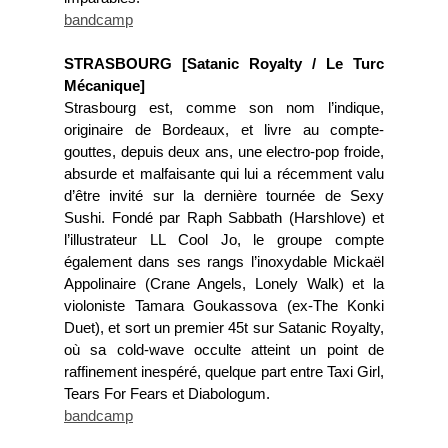
bandcamp
STRASBOURG [Satanic Royalty / Le Turc
Mécanique]
Strasbourg est, comme son nom l’indique,
originaire de Bordeaux, et livre au compte-
gouttes, depuis deux ans, une electro-pop froide,
absurde et malfaisante qui lui a récemment valu
d’être invité sur la dernière tournée de Sexy
Sushi. Fondé par Raph Sabbath (Harshlove) et
l’illustrateur LL Cool Jo, le groupe compte
également dans ses rangs l’inoxydable Mickaël
Appolinaire (Crane Angels, Lonely Walk) et la
violoniste Tamara Goukassova (ex-The Konki
Duet), et sort un premier 45t sur Satanic Royalty,
où sa cold-wave occulte atteint un point de
raffinement inespéré, quelque part entre Taxi Girl,
Tears For Fears et Diabologum.
bandcamp