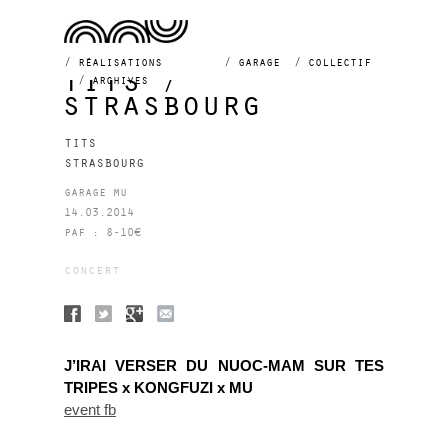
réalisations
garage
collectif
tits /
archives
strasbourg
tits
strasbourg
garage mu
14.03.2014
paf : 8-10€
concert
J’IRAI VERSER DU NUOC-MAM SUR TES
TRIPES x KONGFUZI x MU
event fb