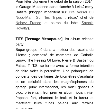
Pour fêter dignement le début de la saison 2014,
le Garage Mu donne carte blanche à Lelo Jimmy
Batista, (blogger impénitent sur
J’irai Verser Du
Nuoc-Mam Sur Tes Tripes
, rédac’ chef de
Noisey France
et patron du label
Satanic
Royalty
).
TITS [Teenage Menopause]
1st album release
party!
Super-groupe né dans la moiteur des recoins du
11ème ; composé de membres de Catholic
Spray, The Feeling Of Love, Pierre & Bastien ou
Fatals, T.I.T.S. se forme avec la ferme intention
de faire voler la poussière. Une palanquée de
concerts, des centaines de kilomètres d’asphalte
et de celluloïd dans les magnétophones du
garage punk international, les voici gonflés à
bloc, présentant leur premier album, jouant vite,
frappant fort, chantant le bruit et la fureur et
martelant leurs tubes païens aux refrains
imparables.