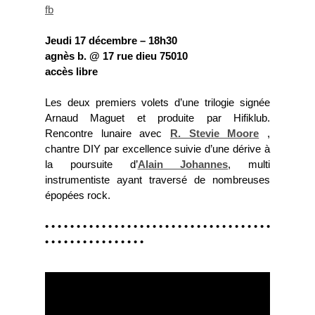
fb
Jeudi 17 décembre – 18h30
agnès b. @ 17 rue dieu 75010
accès libre
Les deux premiers volets d’une trilogie signée
Arnaud Maguet et produite par Hifiklub.
Rencontre lunaire avec
R. Stevie Moore
,
chantre DIY par excellence suivie d’une dérive à
la poursuite d’
Alain Johannes
, multi
instrumentiste ayant traversé de nombreuses
épopées rock.
• • • • • • • • • • • • • • • • • • • • • • • • • • • • • • • • • • • •
• • • • • • • • • • • • • • • •