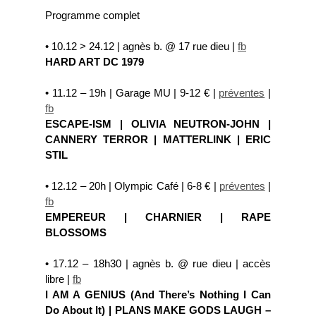
Programme complet
• 10.12 > 24.12 | agnès b. @ 17 rue dieu |
fb
HARD ART DC 1979
• 11.12 – 19h | Garage MU | 9-12 € |
préventes
|
fb
ESCAPE-ISM | OLIVIA NEUTRON-JOHN |
CANNERY TERROR | MATTERLINK | ERIC
STIL
• 12.12 – 20h | Olympic Café | 6-8 € |
préventes
|
fb
EMPEREUR | CHARNIER | RAPE
BLOSSOMS
• 17.12 – 18h30 | agnès b. @ rue dieu | accès
libre |
fb
I AM A GENIUS (And There’s Nothing I Can
Do About It) | PLANS MAKE GODS LAUGH –