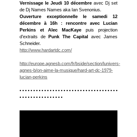
Vernissage le Jeudi 10 décembre
avec Dj set
de Dj Names Names aka Ian Svenonius.
Ouverture exceptionnelle le samedi 12
décembre à 16h : rencontre avec Lucian
Perkins et Alec MacKaye
puis projection
d’extraits de
Punk The Capital
avec James
Schneider.
http://www.hardartdc.com/
http://europe.agnesb.com/fr/bside/section/lunivers-
agnes-b/on-aime-la-musique/hard-art-dc-1979-
lucian-perkins
• • • • • • • • • • • • • • • • • • • • • • • • • • • • • • • • • • • •
• • • • • • • • • • • • • • • •