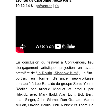
190, Bd de Charonne 75020 Paris
10-12-14 € |
préventes
|
fb
En conclusion du festival à Confluences, lieu
d’engagement artistique, projection en avant
première de “
In Doubt, Shadow Him!
”, un film-
portrait en forme d’errance new-yorkaise
consacré à Lee Ranaldo du groupe Sonic Youth.
Réalisé par Arnaud Maguet et produit par
Hifiklub, avec Mark Ibold, Alan Licht, Bob Bert,
Leah Singer, John Giorno, Dan Graham, Aaron
Mullan, Davide Balula, Phill Niblock et Thom De