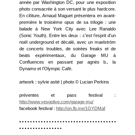
année par Washington DC, pour une exposition
photo consacrée à son versant le plus hardcore.
En clôture, Arnaud Maguet présentera en avant-
première le troisième opus de sa trilogie : une
balade à New York City avec Lee Ranaldo
(Sonic Youth). Entre les deux : c’est l’esprit d’un
noël underground et décalé, avec un maelström
de concerts troubles, de soirées freaks et de
beats expérimentaux, du Garage MU à
Confluences en passant par agnès b., la
Dynamo et l’Olympic Café.
artwork : sylvie astié | photo © Lucian Perkins
préventes et pass festival :
http://www.yesgolive.com/garage-mu/
facebook festival :
http://on.fb.me/1GYDMaf
• • • • • • • • • • • • • • • • • • • • • • • • • • • • • • • • • • • •
• • • • • • • • • • • • • • • •