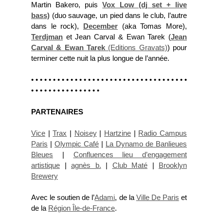
Martin Bakero, puis
Vox Low (dj set + live
bass)
(duo sauvage, un pied dans le club, l’autre
dans le rock),
December
(aka Tomas More),
Terdjman
et Jean Carval & Ewan Tarek (
Jean
Carval & Ewan Tarek
(Editions Gravats)
) pour
terminer cette nuit la plus longue de l’année.
• • • • • • • • • • • • • • • • • • • • • • • • • • • • • • • • • • • •
• • • • • • • • • • • • • • • •
PARTENAIRES
Vice
|
Trax
|
Noisey
|
Hartzine
|
Radio Campus
Paris
|
Olympic Café
|
La Dynamo de Banlieues
Bleues
|
Confluences lieu d’engagement
artistique
|
agnès b.
|
Club Maté
|
Brooklyn
Brewery
Avec le soutien de l’
Adami
, de la
Ville De Paris
et
de la
Région Île-de-France
.