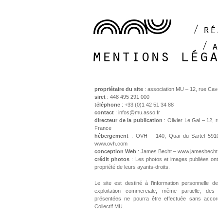
ré
mentions lég
propriétaire du site
: association MU – 12, rue Cav
siret
: 448 495 291 000
téléphone
: +33 (0)1 42 51 34 88
contact
: infos@mu.asso.fr
directeur de la publication
: Olivier Le Gal – 12, 
France
hébergement
: OVH – 140, Quai du Sartel 591
www.ovh.com
conception Web
: James Becht – www.jamesbech
crédit photos
: Les photos et images publiées ont
propriété de leurs ayants-droits.
Le site est destiné à l’information personnelle d
exploitation commerciale, même partielle, d
présentées ne pourra être effectuée sans accord
Collectif MU.