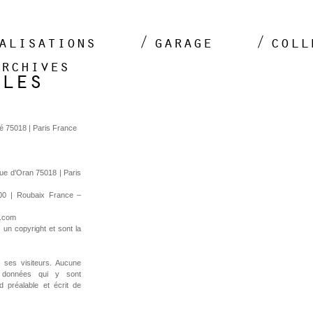
alisations
garage
coll
archives
ales
é 75018 | Paris France
rue d’Oran 75018 | Paris
00 | Roubaix France –
t.com
 un copyright et sont la
e ses visiteurs. Aucune
es données qui y sont
 préalable et écrit de