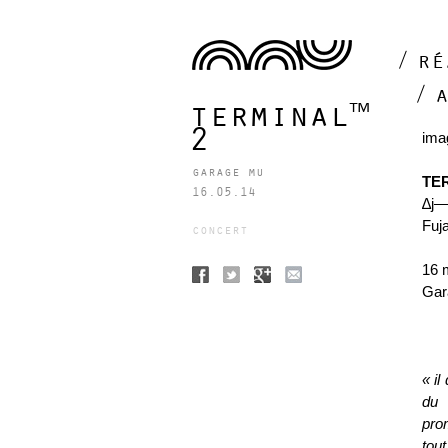
ré
terminal™
2
ima
garage mu
TE
16.05.14
∆j—
Fuj
concert
16 
Gar
« il
du 
pro
tou