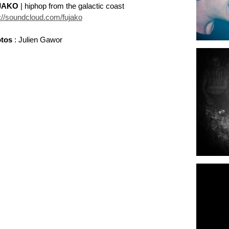
JAKO
| hiphop from the galactic coast
p://soundcloud.com/fujako
tos
: Julien Gawor