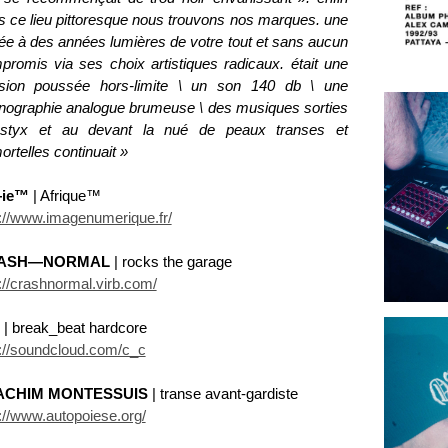
s ce lieu pittoresque nous trouvons nos marques. une
rée à des années lumières de votre tout et sans aucun
promis via ses choix artistiques radicaux. était une
sion poussée hors-limite \ un son 140 db \ une
nographie analogue brumeuse \ des musiques sorties
styx et au devant la nué de peaux transes et
rtelles continuait »
—ie™
| Afrique™
p://www.imagenumerique.fr/
ASH—NORMAL
| rocks the garage
://crashnormal.virb.com/
| break_beat hardcore
p://soundcloud.com/c_c
ACHIM MONTESSUIS
| transe avant-gardiste
p://www.autopoiese.org/