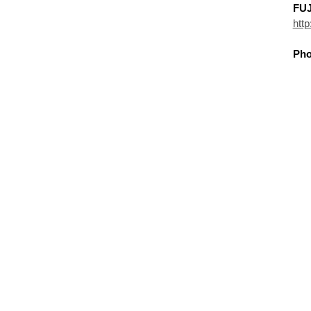
FU
htt
Pho