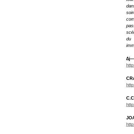
dan
soi
com
pas
scé
du 
immo
∆j
htt
CR
http
C.C
htt
JO
htt