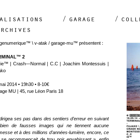
alisations
garage
coll
archives
genumerique™ \ v-atak / garage-mu™ présentent :
RMINAL™ 2
ie™ | Crash—Normal | C.C | Joachim Montessuis |
ako
mai 2014 • 19h30 • 8-10€
age MU | 45, rue Léon Paris 18
 dirigea ses pas dans des sentiers d’erreur en suivant
bien de fausses images qui ne tiennent aucune
messe et à des millions d’années-lumière, encore, ce
t se recommençait de trou noir envahissant ». enfin