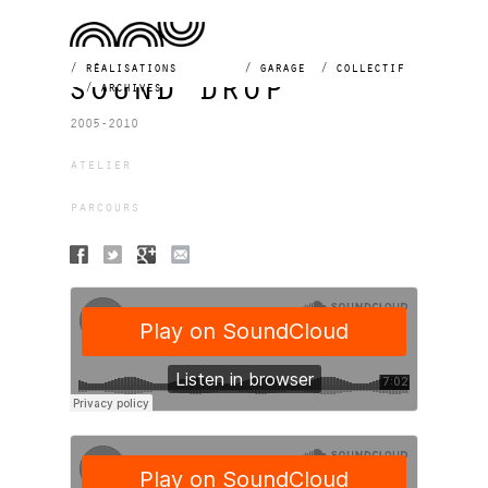
réalisations
garage
collectif
sound drop
archives
2005-2010
atelier
parcours