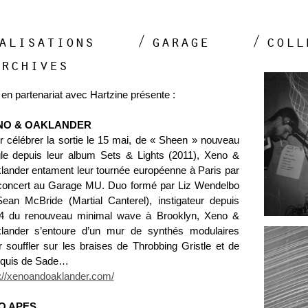
alisations
garage
coll
archives
en partenariat avec Hartzine présente :
NO & OAKLANDER
r célébrer la sortie le 15 mai, de « Sheen » nouveau
gle depuis leur album Sets & Lights (2011), Xeno &
lander entament leur tournée européenne à Paris par
concert au Garage MU. Duo formé par Liz Wendelbo
Sean McBride (Martial Canterel), instigateur depuis
4 du renouveau minimal wave à Brooklyn, Xeno &
lander s’entoure d’un mur de synthés modulaires
r souffler sur les braises de Throbbing Gristle et de
quis de Sade…
p://xenoandoaklander.com/
O APES