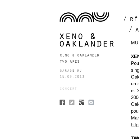
ré
xeno &
oaklander
MU 
xeno & oaklander
XE
two apes
Pou
sin
garage mu
15.05.2013
Oak
un 
concert
et 
200
Oak
pou
Mar
htt
TW