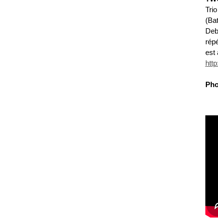
Tri
(Ba
Deb
rép
est 
htt
Pho