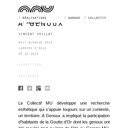
réalisations
garage
collectif
à genoux
archives
vincent voillat
nuit blanche 2013
jardins d'éole
05.10.2013
exposition
résidence
Le Collectif MU développe une recherche
esthétique qui s’appuie toujours sur un contexte,
un territoire. A Genoux a impliqué la participation
d’habitants de la Goutte d’Or dont les genoux ont