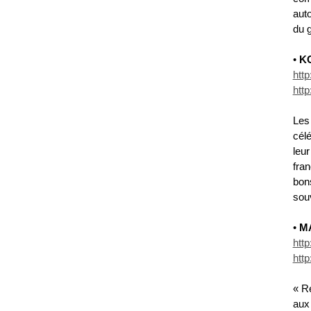
auto
du 
•
K
http
htt
Les
cél
leu
fran
bons
souv
•
M
http
htt
« R
aux