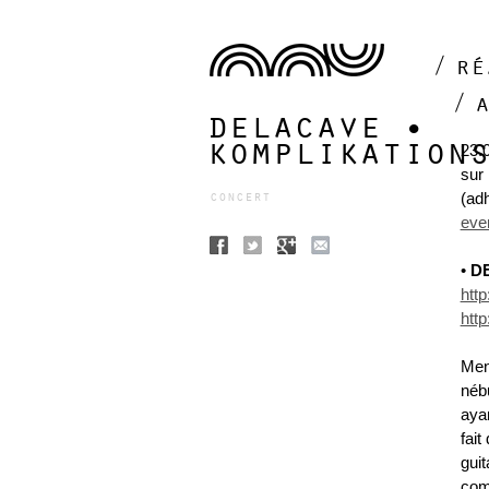
ré
delacave •
komplikation
23.
sur
concert
(ad
even
•
D
htt
htt
Men
nébu
aya
fait
gui
com