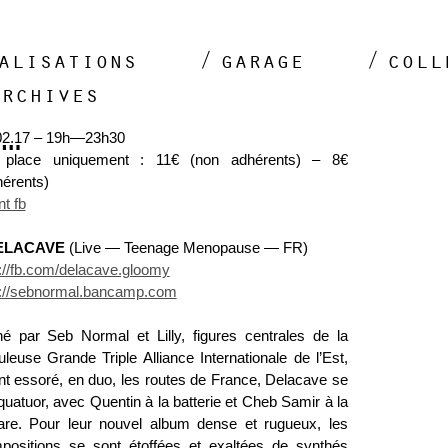
alisations
garage
coll
archives
s…
02.17 – 19h—23h30
 place uniquement : 11€ (non adhérents) – 8€
hérents)
t fb
ELACAVE
(Live — Teenage Menopause — FR)
p://fb.com/delacave.gloomy
p://sebnormal.bancamp.com
é par Seb Normal et Lilly, figures centrales de la
leuse Grande Triple Alliance Internationale de l’Est,
nt essoré, en duo, les routes de France, Delacave se
 quatuor, avec Quentin à la batterie et Cheb Samir à la
tare. Pour leur nouvel album dense et rugueux, les
positions se sont étoffées et exaltées de synthés