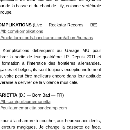
ur de la basse et du chant de Lily, colonne vertébrale
groupe.
OMPLIKATIONS
(Live — Rockstar Records — BE)
://fb.com/komplikations
p://rockstarrecords.bandcamp.com/album/humans
 Komplikations débarquent au Garage MU pour
ébrer la sortie de leur quatrième LP. Depuis 2011 et
r formation à l’interstice des frontières allemandes,
çaises et belges, ils sont toujours exceptionnellement
, voire peut être meilleurs encore dans leur aptitude
eraine à délivrer de la violence musicale.
ARIETTA
(DJ — Born Bad — FR)
://fb.com/guillaumemarietta
p://guillaumemarietta.bandcamp.com
etour à la chambre à coucher, aux heureux accidents,
 erreurs magiques. Je change la cassette de face.