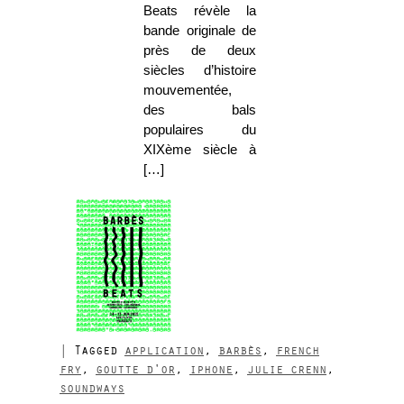
Beats révèle la
bande originale de
près de deux
siècles d’histoire
mouvementée,
des bals
populaires du
XIXème siècle à
[…]
|
Tagged
application
,
barbès
,
french
fry
,
goutte d'or
,
iphone
,
julie crenn
,
soundways