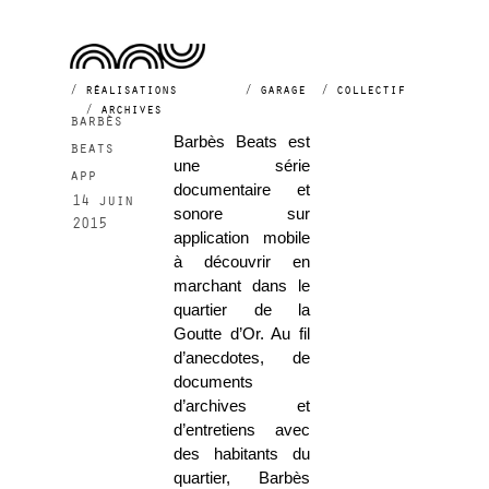
Tag Archives:
goutte d’or
réalisations
garage
collectif
archives
barbès
Barbès Beats est
beats
une série
app
documentaire et
14 juin
sonore sur
2015
application mobile
à découvrir en
marchant dans le
quartier de la
Goutte d’Or. Au fil
d’anecdotes, de
documents
d’archives et
d’entretiens avec
des habitants du
quartier, Barbès