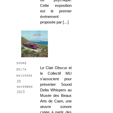
ou psychique.
Cette exposition
est le premier
événement
proposée par […]
sound
Le Clair Obscur et
delta
le Collectif MU
whispers
s’associent pour
20
présenter Sound
novembre
Delta Whispers au
2013
Musée des Beaux
Arts de Caen, une
œuvre sonore
créée à partir des