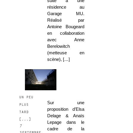
suite à une
résidence au
Garage MU.
Réalisé par
Antoine Bougeard
en collaboration
avec Anne
Berelowitch
(metteuse en
scène), […]
un peu
Sur une
plus
proposition d’Elsa
tard
Delage & Anaïs
[...]
Lepage dans le
7
cadre de la
septembre