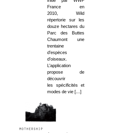
initié par WWF
France en
2010, Wild
répertorie sur les
douze hectares du
Parc des Buttes
Chaumont une
trentaine
d’espèces
d’oiseaux.
L’application
propose de
découvrir
les spécificités et
modes de vie […]
mothership