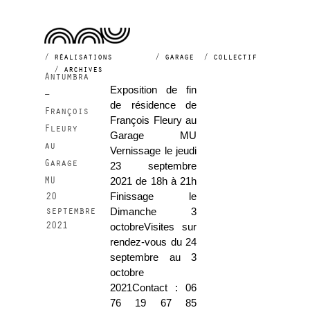
exposition
réalisations
garage
collectif
archives
Antumbra
Exposition de fin
–
de résidence de
François
François Fleury au
Fleury
Garage MU
au
Vernissage le jeudi
Garage
23 septembre
MU
2021 de 18h à 21h
20
Finissage le
septembre
Dimanche 3
2021
octobreVisites sur
rendez-vous du 24
septembre au 3
octobre
2021Contact : 06
76 19 67 85