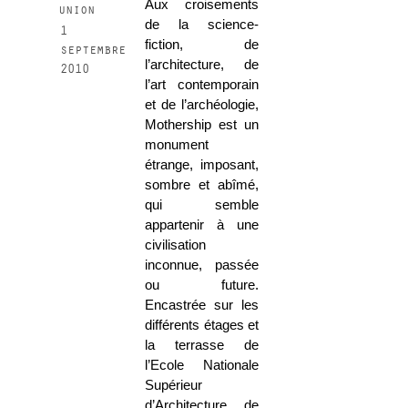
Aux croisements
union
de la science-
1
fiction, de
septembre
l’architecture, de
2010
l’art contemporain
et de l’archéologie,
Mothership est un
monument
étrange, imposant,
sombre et abîmé,
qui semble
appartenir à une
civilisation
inconnue, passée
ou future.
Encastrée sur les
différents étages et
la terrasse de
l’Ecole Nationale
Supérieur
d’Architecture de