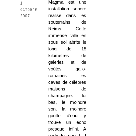
Magma est une
1
installation sonore
octobre
réalisé dans les
2007
souterrains de
Reims. Cette
immense ville en
sous sol abrite le
long de 18
kilomètres de
galeries et de
voûtes gallo-
romaines les
caves de célèbres
maisons de
champagne. Ici
bas, le moindre
son, la moindre
goutte d’eau y
trouve un écho
presque infini. A
partir des sons […]