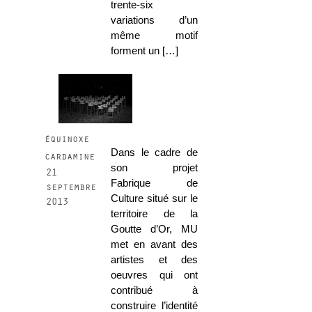
trente-six
variations d’un
même motif
forment un […]
équinoxe
Dans le cadre de
cardamine
son projet
21
Fabrique de
septembre
Culture situé sur le
2013
territoire de la
Goutte d’Or, MU
met en avant des
artistes et des
oeuvres qui ont
contribué à
construire l’identité