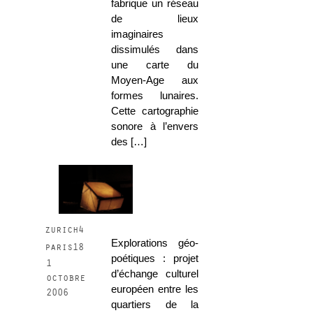
fabrique un réseau
de lieux
imaginaires
dissimulés dans
une carte du
Moyen-Age aux
formes lunaires.
Cette cartographie
sonore à l’envers
des […]
zurich4
Explorations géo-
paris18
poétiques : projet
1
d’échange culturel
octobre
européen entre les
2006
quartiers de la