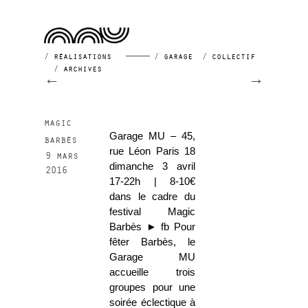
Author Archives:
admin
réalisations
garage
collectif
archives
Post navigation
←
→
magic
Garage MU – 45,
barbès
rue Léon Paris 18
9 mars
dimanche 3 avril
2016
17-22h | 8-10€
dans le cadre du
festival Magic
Barbès ► fb Pour
fêter Barbès, le
Garage MU
accueille trois
groupes pour une
soirée éclectique à