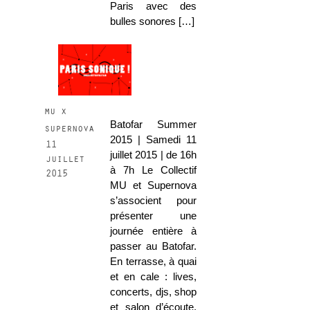
Paris avec des
bulles sonores […]
mu x
Batofar Summer
supernova
2015 | Samedi 11
11
juillet 2015 | de 16h
juillet
à 7h Le Collectif
2015
MU et Supernova
s’associent pour
présenter une
journée entière à
passer au Batofar.
En terrasse, à quai
et en cale : lives,
concerts, djs, shop
et salon d’écoute,