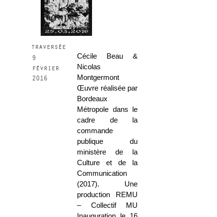
traversée
Cécile Beau &
9
Nicolas
février
Montgermont
2016
Œuvre réalisée par
Bordeaux
Métropole dans le
cadre de la
commande
publique du
ministère de la
Culture et de la
Communication
(2017). Une
production REMU
– Collectif MU
Inauguration le 16