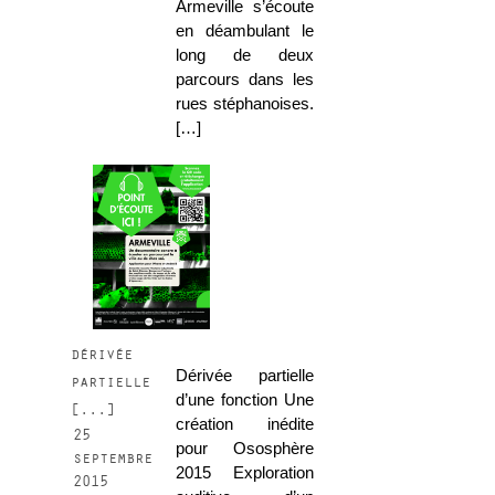
Armeville s’écoute
en déambulant le
long de deux
parcours dans les
rues stéphanoises.
[…]
dérivée
Dérivée partielle
partielle
d’une fonction Une
[...]
création inédite
25
pour Ososphère
septembre
2015 Exploration
2015