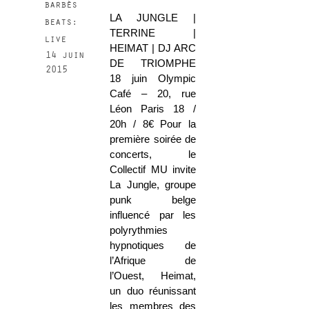
barbès
LA JUNGLE |
beats:
TERRINE |
live
HEIMAT | DJ ARC
14 juin
DE TRIOMPHE
2015
18 juin Olympic
Café – 20, rue
Léon Paris 18 /
20h / 8€ Pour la
première soirée de
concerts, le
Collectif MU invite
La Jungle, groupe
punk belge
influencé par les
polyrythmies
hypnotiques de
l’Afrique de
l’Ouest, Heimat,
un duo réunissant
les membres des