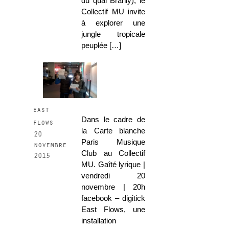
du quai Branly), le
Collectif MU invite
à explorer une
jungle tropicale
peuplée […]
east
Dans le cadre de
flows
la Carte blanche
20
Paris Musique
novembre
Club au Collectif
2015
MU. Gaîté lyrique |
vendredi 20
novembre | 20h
facebook – digitick
East Flows, une
installation