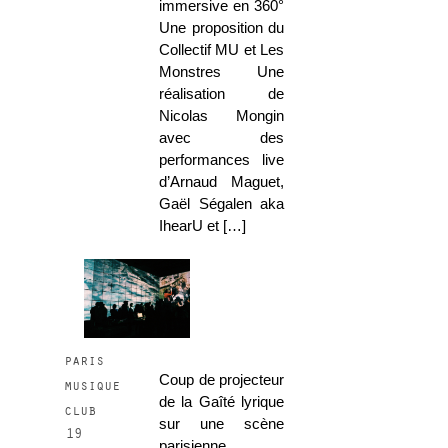
immersive en 360°
Une proposition du
Collectif MU et Les
Monstres Une
réalisation de
Nicolas Mongin
avec des
performances live
d’Arnaud Maguet,
Gaël Ségalen aka
IhearU et […]
paris
Coup de projecteur
musique
de la Gaîté lyrique
club
sur une scène
19
parisienne