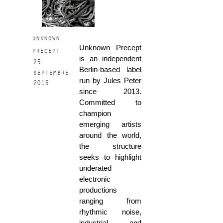
unknown
Unknown Precept
precept
is an independent
25
Berlin-based label
septembre
run by Jules Peter
2015
since 2013.
Committed to
champion
emerging artists
around the world,
the structure
seeks to highlight
underated
electronic
productions
ranging from
rhythmic noise,
industrial and