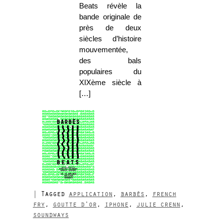
Beats révèle la
bande originale de
près de deux
siècles d’histoire
mouvementée,
des bals
populaires du
XIXème siècle à
[…]
|
Tagged
application
,
barbès
,
french
fry
,
goutte d'or
,
iphone
,
julie crenn
,
soundways