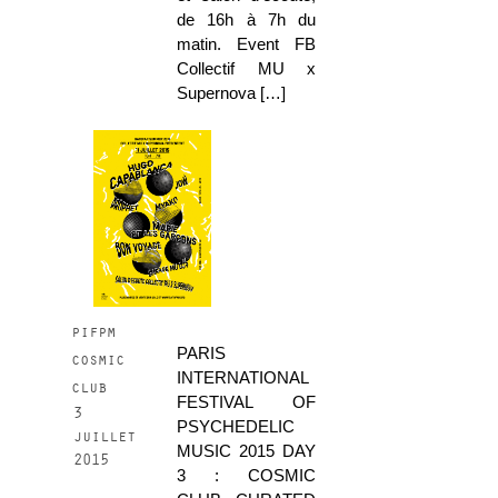
de 16h à 7h du
matin. Event FB
Collectif MU x
Supernova […]
pifpm
PARIS
cosmic
INTERNATIONAL
club
FESTIVAL OF
3
PSYCHEDELIC
juillet
MUSIC 2015 DAY
2015
3 : COSMIC