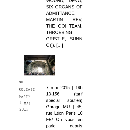
WOUND, DEVO,
SIX ORGANS OF
ADMITTANCE,
MARTIN REV,
THE GO! TEAM,
THROBBING
GRISTLE, SUNN
O))), […]
mu
7 mai 2015 | 19h
release
13-15€ (tarif
party
spécial soutien)
7 mai
Garage MU | 45,
2015
rue Léon Paris 18
FB/ On vous en
parle depuis