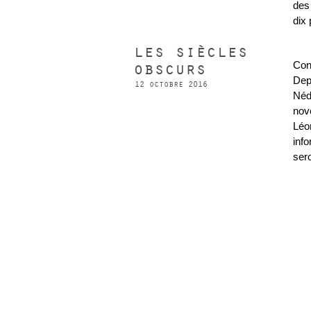
des
dix 
les siècles
obscurs
Con
Dep
12 octobre 2016
Néd
nov
Léo
inf
sero