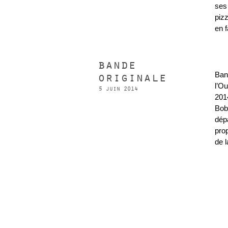
ses 
piz
en 
bande
originale
Ban
l’O
5 juin 2014
201
Bob
dép
prop
de l