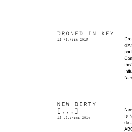
droned in key
Dro
12 février 2015
d’A
par
Com
thé
Infl
l’ac
new dirty
[...]
New
Is 
12 décembre 2014
de 
ABC