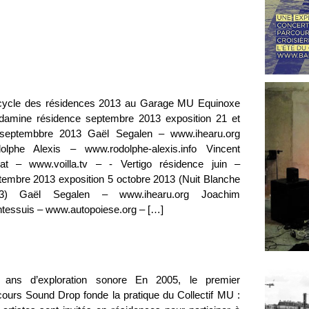
cycle des résidences 2013 au Garage MU Equinoxe
damine résidence septembre 2013 exposition 21 et
septembbre 2013 Gaël Segalen – www.ihearu.org
olphe Alexis – www.rodolphe-alexis.info Vincent
llat – www.voilla.tv – - Vertigo résidence juin –
tembre 2013 exposition 5 octobre 2013 (Nuit Blanche
3) Gaël Segalen – www.ihearu.org Joachim
tessuis – www.autopoiese.org – […]
 ans d’exploration sonore En 2005, le premier
cours Sound Drop fonde la pratique du Collectif MU :