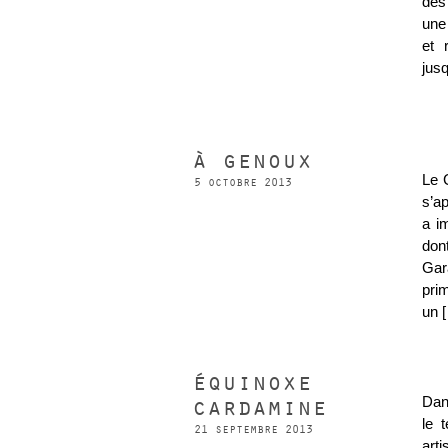
des 
une
et 
jus
à genoux
Le 
5 octobre 2013
s’ap
a im
don
Gar
prim
un 
équinoxe
cardamine
Dans
le 
21 septembre 2013
art