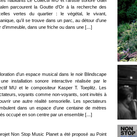
es habitants Le Collectif MU et l’artiste sonore Gaël
alen parcourent la Goutte d’Or à la recherche des
celles vertes du quartier : le végétal, le vivant,
ganique, qu’il se trouve dans un parc, au détour d’une
r d’immeuble, dans une friche ou dans une […]
loration d’un espace musical dans le noir Blindscape
 une installation sonore interactive réalisée par le
lectif MU et le compositeur Kasper T. Toeplitz. Les
ctateurs, voyants comme non-voyants, sont invités à
ouvrir une autre réalité sensorielle. Les spectateurs
mbulent dans un espace d’une centaine de mètres
rés occupé en son centre par un ensemble […]
projet Non Stop Music Planet a été proposé au Point