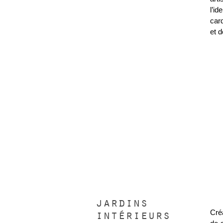
l’i
card
et 
jardins
intérieurs
Cré