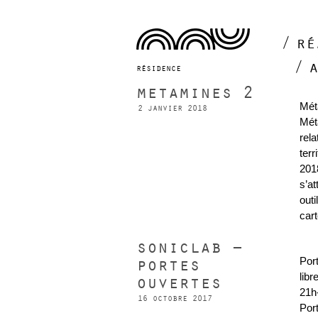
ré
résidence
metamines 2
Mét
2 janvier 2018
Mét
rel
terr
201
s’a
out
car
soniclab –
portes
Por
lib
ouvertes
21h
16 octobre 2017
Por