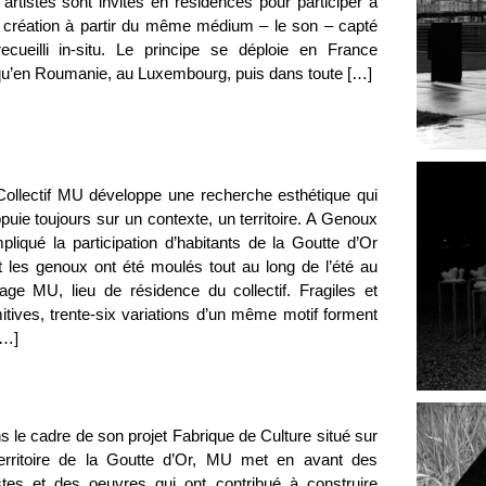
artistes sont invités en résidences pour participer à
 création à partir du même médium – le son – capté
recueilli in-situ. Le principe se déploie en France
qu’en Roumanie, au Luxembourg, puis dans toute […]
Collectif MU développe une recherche esthétique qui
puie toujours sur un contexte, un territoire. A Genoux
pliqué la participation d’habitants de la Goutte d’Or
t les genoux ont été moulés tout au long de l’été au
age MU, lieu de résidence du collectif. Fragiles et
itives, trente-six variations d’un même motif forment
[…]
 le cadre de son projet Fabrique de Culture situé sur
territoire de la Goutte d’Or, MU met en avant des
istes et des oeuvres qui ont contribué à construire