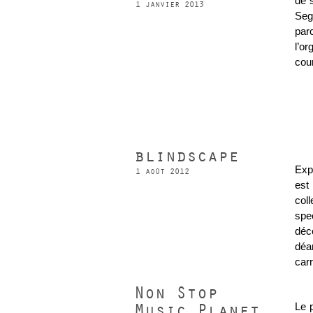
de s
1 janvier 2013
Seg
par
l’or
cou
blindscape
Exp
1 août 2012
est
col
spe
déc
déa
car
Non Stop
Music Planet
Le 