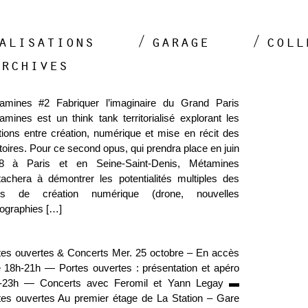
alisations
garage
coll
archives
amines #2 Fabriquer l’imaginaire du Grand Paris
amines est un think tank territorialisé explorant les
ations entre création, numérique et mise en récit des
itoires. Pour ce second opus, qui prendra place en juin
8 à Paris et en Seine-Saint-Denis, Métamines
ttachera à démontrer les potentialités multiples des
ils de création numérique (drone, nouvelles
tographies […]
tes ouvertes & Concerts Mer. 25 octobre – En accès
re 18h-21h — Portes ouvertes : présentation et apéro
-23h — Concerts avec Feromil et Yann Legay ▬
tes ouvertes Au premier étage de La Station – Gare